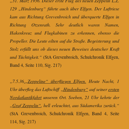
„31. März 1936. Dieser erste Flug des neuen Zeppelin L.Z.
129 „Hindenburg“ führte auch über Elfgen. Der Luftriese
kam aus Richtung Grevenbroich und überquerte Elfgen in
Richtung Otzenrath. Sehr deutlich waren Namen,
Hakenkreuz und Flugkabinen zu erkennen, ebenso die
Propeller. Die Leute eilten auf die Straße. Begeisterung und
Stolz erfüllt uns ob dieses neuen Beweises deutscher Kraft
und Tüchtigkeit.“
(StA Grevenbroich, Schulchronik Elfgen,
Band 4, Seite 110, Sig. 217)
„7.5.36
.„Zeppeline“ überfliegen Elfgen.
Heute Nacht, 1
Uhr überflog das Luftschiff
„Hindenburg“
auf seiner
ersten
Nordatlantikfahrt
unseren Ort. Soeben, 21 Uhr kehrte der
„Graf Zeppelin“
, hell erleuchtet, aus Südamerika zurück.“
(StA Grevenbroich, Schulchronik Elfgen, Band 4, Seite
114, Sig. 217)