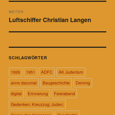
WEITER
Luftschiffer Christian Langen
Nächster
Beitrag:
SCHLAGWÖRTER
1926
1951
ADFC
AK Judentum
anno dazumal
Baugeschichte
Demnig
digital
Erinnerung
Feierabend
Gedenken; Kreuzzug; Juden;