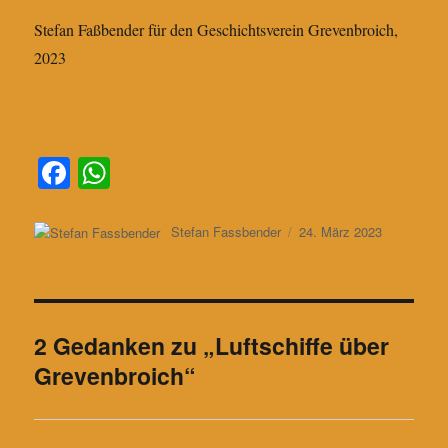
Stefan Faßbender für den Geschichtsverein Grevenbroich,
2023
Fa
W
ce
ha
bo
ts
Autor
Veröffentlicht
Stefan Fassbender
24. März 2023
am
ok
A
pp
2 Gedanken zu „Luftschiffe über
Grevenbroich“