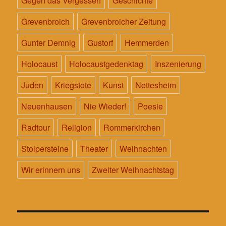
Gegen das Vergessen
Geschichte
Grevenbroich
Grevenbroicher Zeitung
Gunter Demnig
Gustorf
Hemmerden
Holocaust
Holocaustgedenktag
Inszenierung
Juden
Kriegstote
Kunst
Nettesheim
Neuenhausen
Nie Wieder!
Poesie
Radtour
Religion
Rommerkirchen
Stolpersteine
Theater
Weihnachten
Wir erinnern uns
Zweiter Weihnachtstag