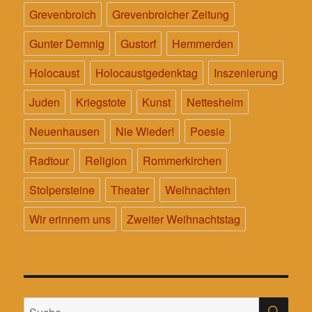
Grevenbroich
Grevenbroicher Zeitung
Gunter Demnig
Gustorf
Hemmerden
Holocaust
Holocaustgedenktag
Inszenierung
Juden
Kriegstote
Kunst
Nettesheim
Neuenhausen
Nie Wieder!
Poesie
Radtour
Religion
Rommerkirchen
Stolpersteine
Theater
Weihnachten
Wir erinnern uns
Zweiter Weihnachtstag
SU
Suche