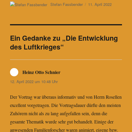
bo
ts
Autor
Veröffentlicht
Stefan Fassbender
11. April 2022
am
ok
A
pp
Ein Gedanke zu „Die Entwicklung
des Luftkrieges“
Heinz Otto Schnier
sagt:
12. April 2022 um 10:48 Uhr
Der Vortrag war überaus informativ und von Herrn Rosellen
excellent vorgetragen. Die Vortragsdauer dürfte den meisten
Zuhörern nicht als zu lang aufgefallen sein, denn die
gesamte Thematik wurde sehr gut behandelt. Einige der
anwesenden Familienforscher waren animiert, eigene bzw.