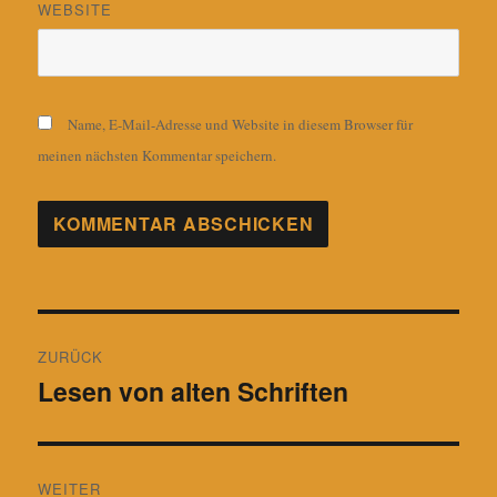
WEBSITE
Name, E-Mail-Adresse und Website in diesem Browser für
meinen nächsten Kommentar speichern.
Beitragsnavigation
ZURÜCK
Lesen von alten Schriften
Vorheriger
Beitrag:
WEITER