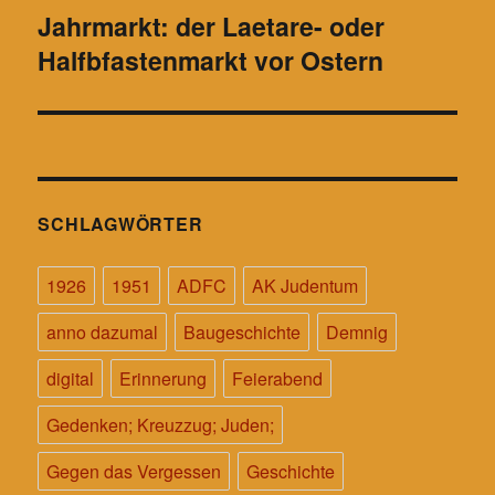
Jahrmarkt: der Laetare- oder
Nächster
Halfbfastenmarkt vor Ostern
Beitrag:
SCHLAGWÖRTER
1926
1951
ADFC
AK Judentum
anno dazumal
Baugeschichte
Demnig
digital
Erinnerung
Feierabend
Gedenken; Kreuzzug; Juden;
Gegen das Vergessen
Geschichte