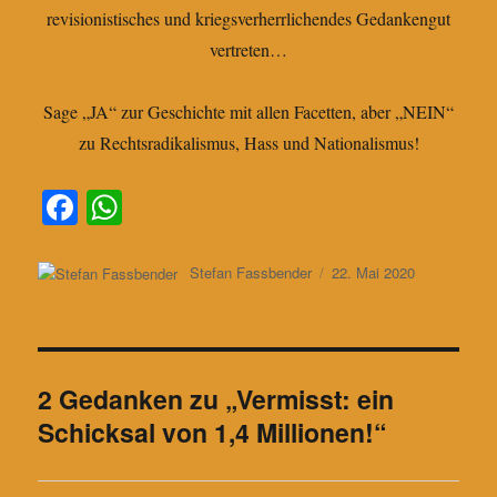
revisionistisches und kriegsverherrlichendes Gedankengut
vertreten…
Sage „JA“ zur Geschichte mit allen Facetten, aber „NEIN“
zu Rechtsradikalismus, Hass und Nationalismus!
Fa
W
ce
ha
bo
ts
Autor
Veröffentlicht
Stefan Fassbender
22. Mai 2020
am
ok
A
pp
2 Gedanken zu „Vermisst: ein
Schicksal von 1,4 Millionen!“