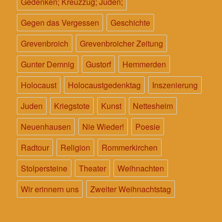
Gedenken; Kreuzzug; Juden;
Gegen das Vergessen
Geschichte
Grevenbroich
Grevenbroicher Zeitung
Gunter Demnig
Gustorf
Hemmerden
Holocaust
Holocaustgedenktag
Inszenierung
Juden
Kriegstote
Kunst
Nettesheim
Neuenhausen
Nie Wieder!
Poesie
Radtour
Religion
Rommerkirchen
Stolpersteine
Theater
Weihnachten
Wir erinnern uns
Zweiter Weihnachtstag