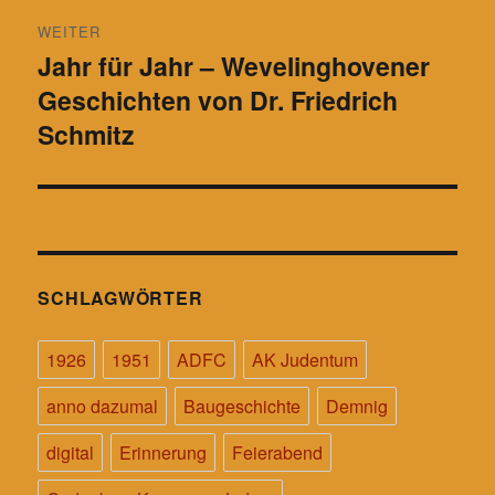
WEITER
Jahr für Jahr – Wevelinghovener
Nächster
Geschichten von Dr. Friedrich
Beitrag:
Schmitz
SCHLAGWÖRTER
1926
1951
ADFC
AK Judentum
anno dazumal
Baugeschichte
Demnig
digital
Erinnerung
Feierabend