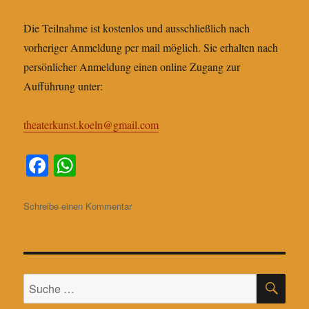
Die Teilnahme ist kostenlos und ausschließlich nach
vorheriger Anmeldung per mail möglich. Sie erhalten nach
persönlicher Anmeldung einen online Zugang zur
Aufführung unter:
theaterkunst.koeln@gmail.com
Fa
W
ce
ha
bo
ts
zu
Schreibe einen Kommentar
Hinweis:
ok
A
Karussell
pp
der
Erinnerung
SU
Digital
Suche
nach: