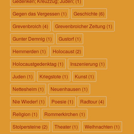
Gedenken; Kreuzzug; Juden;
(1)
Gegen das Vergessen
(1)
Geschichte
(6)
Grevenbroich
(4)
Grevenbroicher Zeitung
(1)
Gunter Demnig
(1)
Gustorf
(1)
Hemmerden
(1)
Holocaust
(2)
Holocaustgedenktag
(1)
Inszenierung
(1)
Juden
(1)
Kriegstote
(1)
Kunst
(1)
Nettesheim
(1)
Neuenhausen
(1)
Nie Wieder!
(1)
Poesie
(1)
Radtour
(4)
Religion
(1)
Rommerkirchen
(1)
Stolpersteine
(2)
Theater
(1)
Weihnachten
(1)