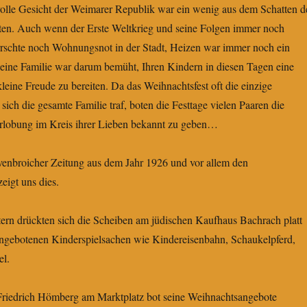
volle Gesicht der Weimarer Republik war ein wenig aus dem Schatten d
eten. Auch wenn der Erste Weltkrieg und seine Folgen immer noch
rrschte noch Wohnungsnot in der Stadt, Heizen war immer noch ein
ine Familie war darum bemüht, Ihren Kindern in diesen Tagen eine
eine Freude zu bereiten. Da das Weihnachtsfest oft die einzige
sich die gesamte Familie traf, boten die Festtage vielen Paaren die
erlobung im Kreis ihrer Lieben bekannt zu geben…
evenbroicher Zeitung aus dem Jahr 1926 und vor allem den
igt uns dies.
tern drückten sich die Scheiben am jüdischen Kaufhaus Bachrach platt
angebotenen Kinderspielsachen wie Kindereisenbahn, Schaukelpferd,
l.
Friedrich Hömberg am Marktplatz bot seine Weihnachtsangebote