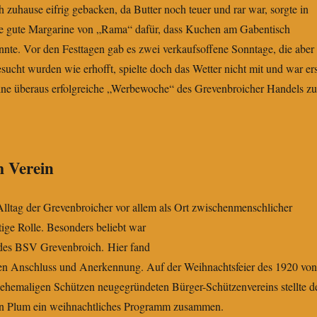
 zuhause eifrig gebacken, da Butter noch teuer und rar war, sorgte in
ie gute Margarine von „Rama“ dafür, dass Kuchen am Gabentisch
nte. Vor den Festtagen gab es zwei verkaufsoffene Sonntage, die aber
esucht wurden wie erhofft, spielte doch das Wetter nicht mit und war ers
e überaus erfolgreiche „Werbewoche“ des Grevenbroicher Handels zu
m Verein
Alltag der Grevenbroicher vor allem als Ort zwischenmenschlicher
tige Rolle.
Besonders beliebt war
 des BSV Grevenbroich. Hier fand
hen Anschluss und Anerkennung. Auf der Weihnachtsfeier des 1920 von
 ehemaligen Schützen neugegründeten Bürger-Schützenvereins stellte d
an Plum ein weihnachtliches Programm zusammen.