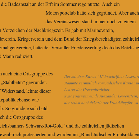
die Badeanstalt an der Erft im Sommer rege nutzte. Auch ein
Motorsportclub hatte sich gegründet.
Aber auch
das Vereinswesen stand immer noch zu einem
n Vorzeichen der Nachkriegszeit. Es gab mit Marineverein,
rdeverein, Kriegerverein und dem Bund der Kriegsbeschädigten zahlreic
aligenvereine, hatte der Versailler Friedensvertrag doch das Reichshe
0 Mann reduziert.
h auch eine Ortsgruppe des
Der mit dem Kürzel “L” beschriftete Leserbri
„Stahlhelm“ gegründet.
stammte vermutlich vom jüdischen Kantor u
Lehrer der Grevenbroicher
f Widerstand, lehnte dieser
Synagogengemeinde Alexander Löwenstein,
Republik ebenso wie
der selbst hochdekorierter Frontkämpfer war
ab. So gründete sich bald
ich die Ortsgruppe des
eichsbanners Schwarz-Rot-Gold“ und die zahlreichen jüdischen
evenbroich protestierten und wurden im „Bund Jüdischer Frontsoldate