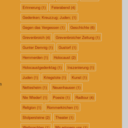
Erinnerung
(1)
Feierabend
(4)
Gedenken; Kreuzzug; Juden;
(1)
Gegen das Vergessen
(1)
Geschichte
(6)
Grevenbroich
(4)
Grevenbroicher Zeitung
(1)
Gunter Demnig
(1)
Gustorf
(1)
Hemmerden
(1)
Holocaust
(2)
Holocaustgedenktag
(1)
Inszenierung
(1)
Juden
(1)
Kriegstote
(1)
Kunst
(1)
n
Nettesheim
(1)
Neuenhausen
(1)
Nie Wieder!
(1)
Poesie
(1)
Radtour
(4)
Religion
(1)
Rommerkirchen
(1)
Stolpersteine
(2)
Theater
(1)
Weihnachten
(1)
Wir erinnern uns
(1)