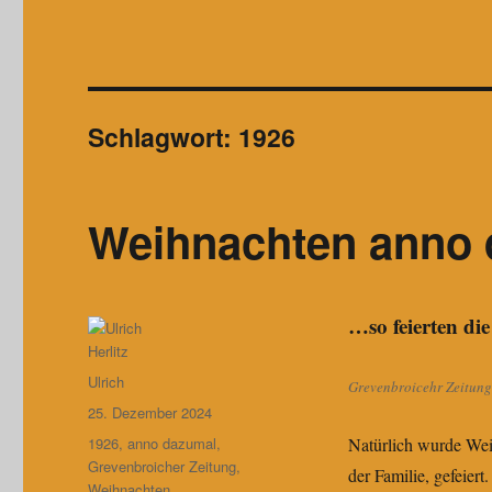
Schlagwort:
1926
Weihnachten anno
…so feierten di
Autor
Ulrich
Grevenbroicehr Zeitung
Veröffentlicht
25. Dezember 2024
am
Schlagwörter
1926
,
anno dazumal
,
Natürlich wurde Wei
Grevenbroicher Zeitung
,
der Familie, gefeier
Weihnachten