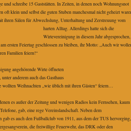
ge und schreibe 15 Gaststätten. In Zeiten, in denen noch Wohnungsnot
 oft klein und selbst die guten Stuben manchesmal nicht geheizt ware
mit ihren Sälen für Abwechslung, Unterhaltung und Zerstreuung vom
harten Alltag.
Allerdings hatte sich die
Wirtevereinigung in diesem Jahr abgesprochen,
am ersten Feiertag geschlossen zu bleiben, ihr Motto: „Auch wir wolle
en Familien feiern!“
inigung angehörende Wirte öffneten
n, unter anderem auch das Gasthaus
ie wollten Weihnachten „wie üblich mit ihren Gästen“ feiern…
n denen es außer der Zeitung und wenigen Radios kein Fernsehen, kaum
 Telefone, gab, eine rege Vereinslandschaft. Neben dem
n gab es auch den Fußballclub von 1911, aus dem der TUS hervorging,
gesangverein, die freiwillige Feuerwehr, das DRK oder den