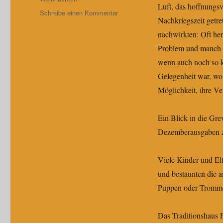
Luft, das hoffnungs
zu
Schreibe einen Kommentar
Nachkriegszeit getr
Weihnachten
anno
nachwirkten: Oft he
dazumal…
Problem und manch e
wenn auch noch so kl
Gelegenheit war, wo 
Möglichkeit, ihre V
Ein Blick in die Gr
Dezemberausgaben ze
Viele Kinder und El
und bestaunten die 
Puppen oder Tromme
Das Traditionshaus 