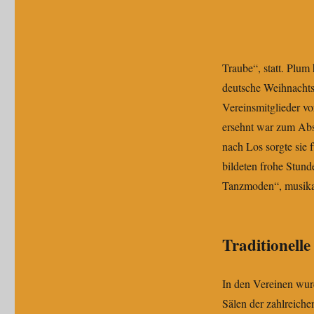
Traube“, statt. Plu
deutsche Weihnachtsl
Vereinsmitglieder v
ersehnt war zum Absc
nach Los sorgte sie 
bildeten frohe Stund
Tanzmoden“, musikal
Traditionell
In den Vereinen wur
Sälen der zahlreichen