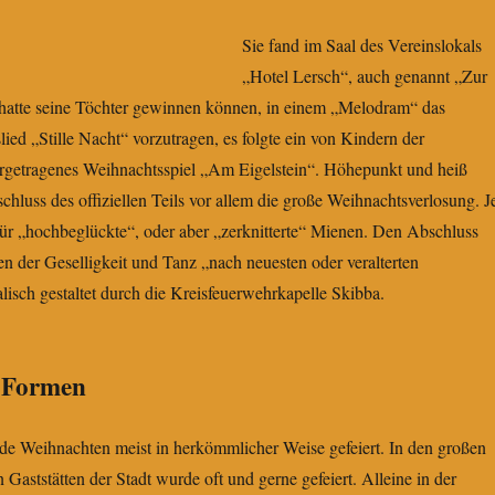
Sie fand im Saal des Vereinslokals
„Hotel Lersch“, auch genannt „Zur
m hatte seine Töchter gewinnen können, in einem „Melodram“ das
ied „Stille Nacht“ vorzutragen, es folgte ein von Kindern der
orgetragenes Weihnachtsspiel „Am Eigelstein“. Höhepunkt und heiß
hluss des offiziellen Teils vor allem die große Weihnachtsverlosung. J
für „hochbeglückte“, oder aber „zerknitterte“ Mienen. Den Abschluss
en der Geselligkeit und Tanz „nach neuesten oder veralterten
isch gestaltet durch die Kreisfeuerwehrkapelle Skibba.
e Formen
de Weihnachten meist in herkömmlicher Weise gefeiert. In den großen
 Gaststätten der Stadt wurde oft und gerne gefeiert. Alleine in der