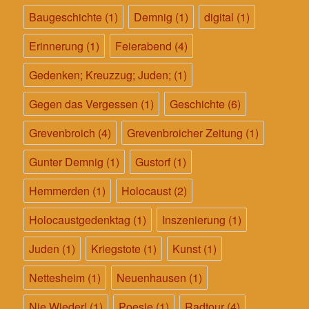
Baugeschichte
(1)
Demnig
(1)
digital
(1)
Erinnerung
(1)
Feierabend
(4)
Gedenken; Kreuzzug; Juden;
(1)
Gegen das Vergessen
(1)
Geschichte
(6)
Grevenbroich
(4)
Grevenbroicher Zeitung
(1)
Gunter Demnig
(1)
Gustorf
(1)
Hemmerden
(1)
Holocaust
(2)
Holocaustgedenktag
(1)
Inszenierung
(1)
Juden
(1)
Kriegstote
(1)
Kunst
(1)
Nettesheim
(1)
Neuenhausen
(1)
Nie Wieder!
(1)
Poesie
(1)
Radtour
(4)