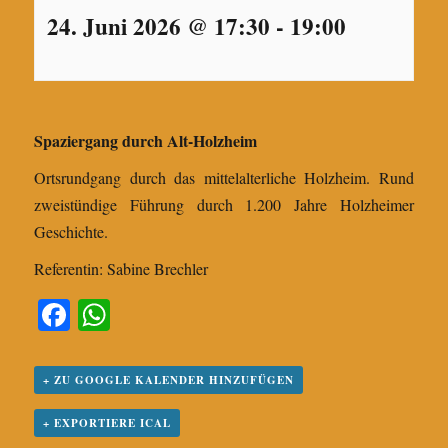
24. Juni 2026 @ 17:30
-
19:00
Spaziergang durch Alt-Holzheim
Ortsrundgang durch das mittelalterliche Holzheim. Rund
zweistündige Führung durch 1.200 Jahre Holzheimer
Geschichte.
Referentin: Sabine Brechler
Fa
W
ce
ha
bo
ts
+ ZU GOOGLE KALENDER HINZUFÜGEN
ok
A
+ EXPORTIERE ICAL
pp