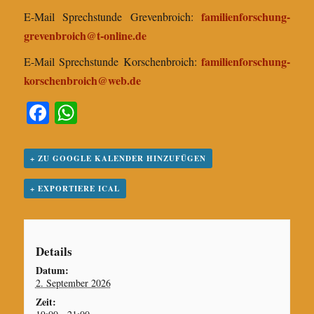
f
amilienforschung-
E-Mail Sprechstunde Grevenbroich:
grevenbroich@t-online.de
familienforschung-
E-Mail Sprechstunde Korschenbroich:
korschenbroich@web.de
Fa
W
ce
ha
bo
ts
+ ZU GOOGLE KALENDER HINZUFÜGEN
ok
A
+ EXPORTIERE ICAL
pp
Details
Datum:
2. September 2026
Zeit: