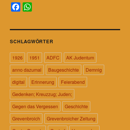
Fa
W
ce
ha
bo
ts
ok
A
pp
SCHLAGWÖRTER
1926
1951
ADFC
AK Judentum
anno dazumal
Baugeschichte
Demnig
digital
Erinnerung
Feierabend
Gedenken; Kreuzzug; Juden;
Gegen das Vergessen
Geschichte
Grevenbroich
Grevenbroicher Zeitung