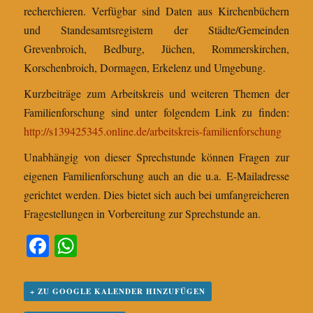
recherchieren. Verfügbar sind Daten aus Kirchenbüchern
und Standesamtsregistern der Städte/Gemeinden
Grevenbroich, Bedburg, Jüchen, Rommerskirchen,
Korschenbroich, Dormagen, Erkelenz und Umgebung.
Kurzbeiträge zum Arbeitskreis und weiteren Themen der
Familienforschung sind unter folgendem Link zu finden:
http://s139425345.online.de/arbeitskreis-familienforschung
Unabhängig von dieser Sprechstunde können Fragen zur
eigenen Familienforschung auch an die u.a. E-Mailadresse
gerichtet werden. Dies bietet sich auch bei umfangreicheren
Fragestellungen in Vorbereitung zur Sprechstunde an.
Fa
W
ce
ha
bo
ts
+ ZU GOOGLE KALENDER HINZUFÜGEN
ok
A