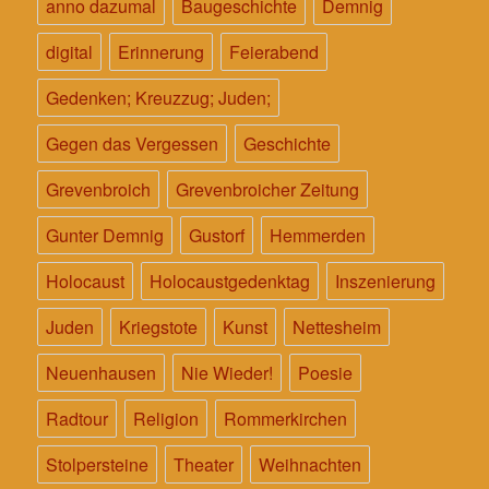
anno dazumal
Baugeschichte
Demnig
digital
Erinnerung
Feierabend
Gedenken; Kreuzzug; Juden;
Gegen das Vergessen
Geschichte
Grevenbroich
Grevenbroicher Zeitung
Gunter Demnig
Gustorf
Hemmerden
Holocaust
Holocaustgedenktag
Inszenierung
Juden
Kriegstote
Kunst
Nettesheim
Neuenhausen
Nie Wieder!
Poesie
Radtour
Religion
Rommerkirchen
Stolpersteine
Theater
Weihnachten