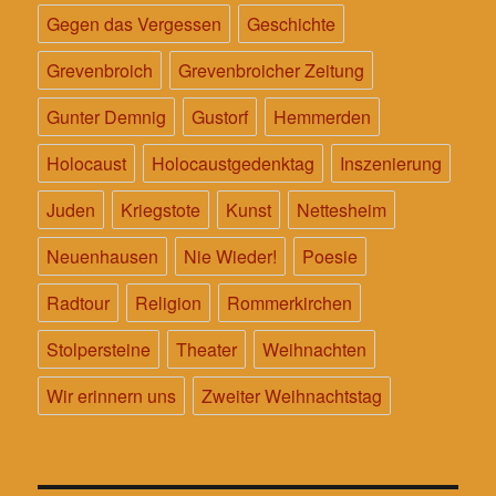
Gegen das Vergessen
Geschichte
Grevenbroich
Grevenbroicher Zeitung
Gunter Demnig
Gustorf
Hemmerden
Holocaust
Holocaustgedenktag
Inszenierung
Juden
Kriegstote
Kunst
Nettesheim
Neuenhausen
Nie Wieder!
Poesie
Radtour
Religion
Rommerkirchen
Stolpersteine
Theater
Weihnachten
Wir erinnern uns
Zweiter Weihnachtstag