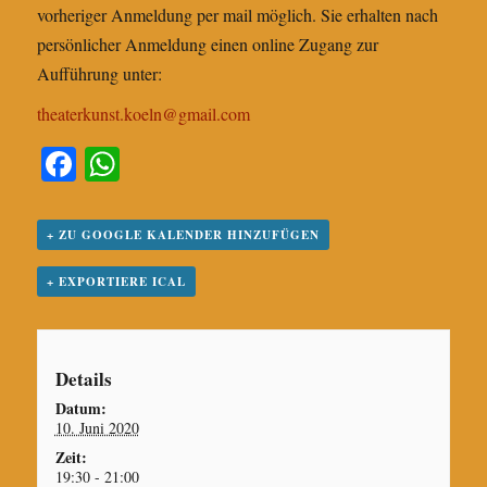
vorheriger Anmeldung per mail möglich. Sie erhalten nach
persönlicher Anmeldung einen online Zugang zur
Aufführung unter:
theaterkunst.koeln@gmail.com
Fa
W
ce
ha
bo
ts
+ ZU GOOGLE KALENDER HINZUFÜGEN
ok
A
+ EXPORTIERE ICAL
pp
Details
Datum:
10. Juni 2020
Zeit:
19:30 - 21:00