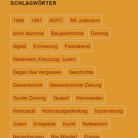
SCHLAGWÖRTER
b
t
o
s
1926
1951
ADFC
AK Judentum
o
A
anno dazumal
Baugeschichte
Demnig
k
p
digital
Erinnerung
Feierabend
p
Gedenken; Kreuzzug; Juden;
Gegen das Vergessen
Geschichte
Grevenbroich
Grevenbroicher Zeitung
Gunter Demnig
Gustorf
Hemmerden
Holocaust
Holocaustgedenktag
Inszenierung
Juden
Kriegstote
Kunst
Nettesheim
Neuenhausen
Nie Wieder!
Poesie