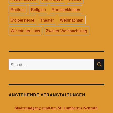
Radtour
Religion
Rommerkirchen
Stolpersteine
Theater
Weihnachten
Wir erinnern uns
Zweiter Weihnachtstag
SU
Suche
nach:
ANSTEHENDE VERANSTALTUNGEN
Stadtrundgang rund um St. Lambertus Neurath