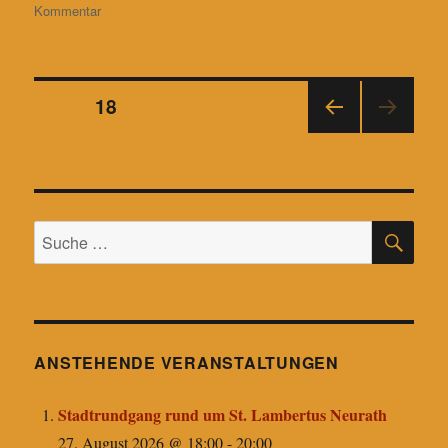
am
zu
Kommentar
ok
A
Herzlich
pp
willkommen
beim
Seitennummerierung
Grevenbroicher
SEITE
18
Geschichtsverein…
VOR
der
HERI
GE
Beiträge
SEIT
E
SU
Suche
nach:
ANSTEHENDE VERANSTALTUNGEN
Stadtrundgang rund um St. Lambertus Neurath
27. August 2026 @ 18:00
-
20:00