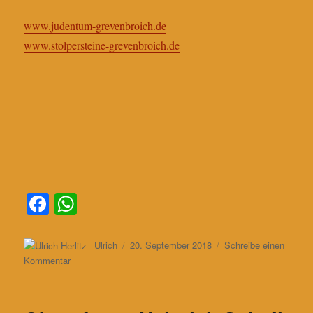
www.judentum-grevenbroich.de
www.stolpersteine-grevenbroich.de
Fa
W
ce
ha
bo
ts
Autor
Veröffentlicht
Ulrich
20. September 2018
Schreibe einen
am
zu
Kommentar
ok
A
Weltkindertag
pp
–
verfolgte