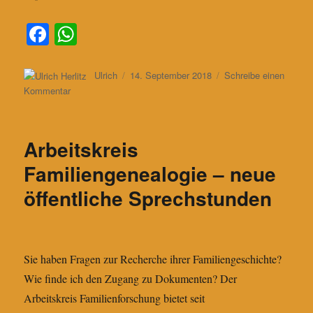
Fa
W
ce
ha
bo
ts
Autor
Veröffentlicht
Ulrich
14. September 2018
Schreibe einen
am
zu
Kommentar
ok
A
Oberpfarrer
pp
Heinrich
Scholl
Arbeitskreis
–
ein
Familiengenealogie – neue
Leben
öffentliche Sprechstunden
für
die
Caritas
Sie haben Fragen zur Recherche ihrer Familiengeschichte?
Wie finde ich den Zugang zu Dokumenten? Der
Arbeitskreis Familienforschung bietet seit