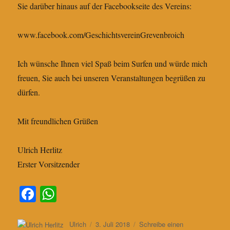
Sie darüber hinaus auf der Facebookseite des Vereins:
www.facebook.com/GeschichtsvereinGrevenbroich
Ich wünsche Ihnen viel Spaß beim Surfen und würde mich
freuen, Sie auch bei unseren Veranstaltungen begrüßen zu
dürfen.
Mit freundlichen Grüßen
Ulrich Herlitz
Erster Vorsitzender
Fa
W
ce
ha
bo
ts
Autor
Veröffentlicht
Ulrich
3. Juli 2018
Schreibe einen