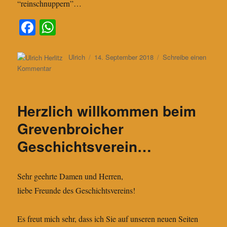
“reinschnuppern”…
Fa
W
ce
ha
bo
ts
Autor
Veröffentlicht
Ulrich
14. September 2018
Schreibe einen
am
zu
Kommentar
ok
A
Arbeitskreis
pp
Familiengenealogie
–
Herzlich willkommen beim
neue
öffentliche
Grevenbroicher
Sprechstunden
Geschichtsverein…
Sehr geehrte Damen und Herren,
liebe Freunde des Geschichtsvereins!
Es freut mich sehr, dass ich Sie auf unseren neuen Seiten